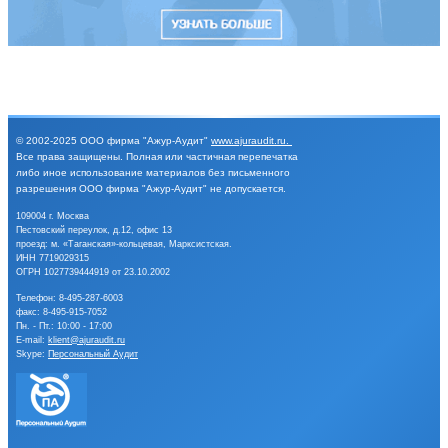
© 2002-2025
ООО фирма "Ажур-Аудит"
www.ajuraudit.ru
.
Все права защищены.
Полная или частичная перепечатка
либо иное
использование материалов без письменного
разрешения
ООО фирма "Ажур-Аудит" не допускается.
109004 г. Москва
Пестовский переулок, д.12, офис 13
проезд: м. «Таганская»-кольцевая, Марксистская.
ИНН 7719029315
ОГРН 1027739444919 от 23.10.2002
Телефон:
8-495-287-6003
факс: 8-495-915-7052
Пн. - Пт.: 10:00 - 17:00
E-mail:
klient@ajuraudit.ru
Skype:
Персональный Аудит