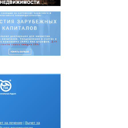
ет за лечение
|
Вычет за
В
ычет пенсионерам