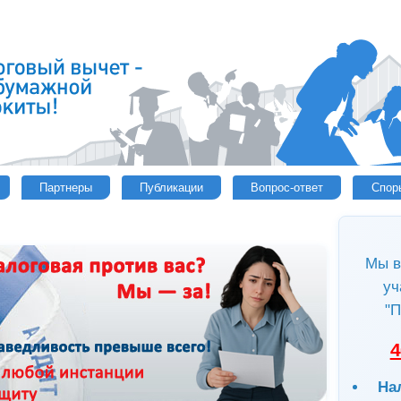
Партнеры
Публикации
Вопрос-ответ
Спор
Мы в
уч
"П
4
На