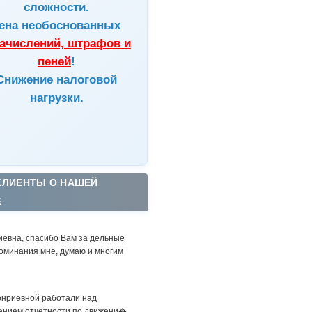
сложности.
ена
необоснованных
ачислений, штрафов и
пеней
!
Снижение налоговой
нагрузки.
КЛИЕНТЫ О НАШЕЙ
Е
иевна, спасибо Вам за дельные
оминания мне, думаю и многим
енриевной работали над
ением отчетности по движени�