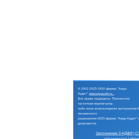
© 2002-2025
ООО фирма "Ажур-
Аудит"
www.ajuraudit.ru
.
Все права защищены.
Полная или
частичная перепечатка
либо иное
использование материалов 
письменного
разрешения
ООО фирма "Ажур-Аудит" 
допускается.
Заполнение 3-НДФЛ
|
С
образование
|
Имущ