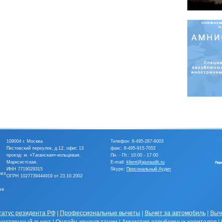
109004 г. Москва
Телефон:
8-495-287-6003
Пестовский переулок, д.12, офис 13
факс: 8-495-915-7052
проезд: м. «Таганская»-кольцевая,
Пн. - Пт.: 10:00 - 17:00
Марксистская.
E-mail:
klient@ajuraudit.ru
ИНН 7719029315
Skype:
Персональный Аудит
без
ОГРН 1027739444919 от 23.10.2002
не
татус резидента РФ
|
Профессиональные вычеты
|
Вычет за автомобиль
|
Выч
ественный вычет
|
Онлайн-консультации
|
Амнистия зарубежных капиталов
|