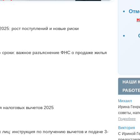
Отм
н
025: рост поступлений и новые риски
» сроки: важное разъяснение ФНС о продаже жилья
НАШИ 
РАБОТ
Михаил
Ирина Генр
 налоговых вычетов 2025
советы, нап
Подробнее
Виктория
 лиц: инструкция по получению вычетов и подаче 3-
С Ириной Г
предоставл