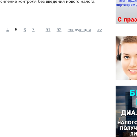
силение контроля без введения нового налога
3
4
5
6
7
...
91
92
следующая
>>